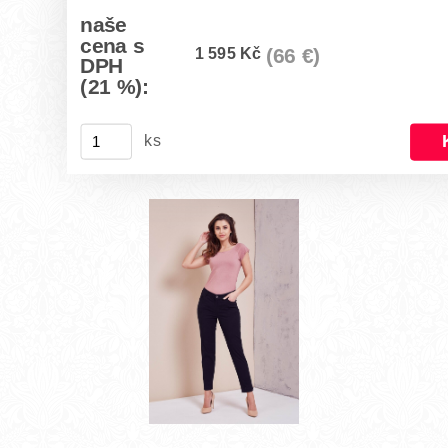
naše
cena s
1 595 Kč
(66 €)
DPH
(21 %):
ks