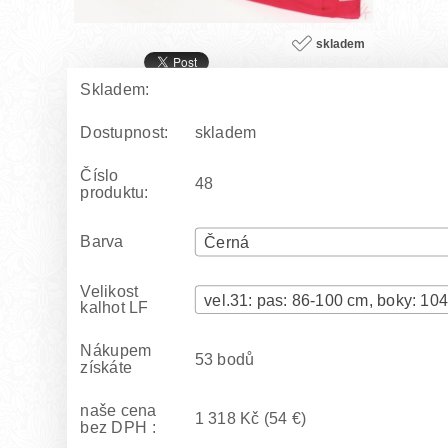
skladem
Skladem:
Dostupnost:
skladem
Číslo
48
produktu:
Barva
Černá
Velikost
kalhot LF
Nákupem
53 bodů
získáte
naše cena
1 318 Kč
(54 €)
bez DPH :