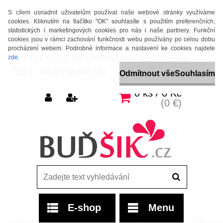
S cílem usnadnit uživatelům používat naše webové stránky využíváme
LÍBÍ SE VÁM NAŠE OBLEČENÍ ALE NEJSTE SI
cookies. Kliknutím na tlačítko "OK" souhlasíte s použitím preferenčních,
statistických i marketingových cookies pro nás i naše partnery. Funkční
ÚPLNĚ JISTÉ VELIKOSTÍ NEBO MÁTE NĚJAKÉ
cookies jsou v rámci zachování funkčnosti webu používány po celou dobu
DOTAZY OHLEDNĚ STŘIHU A MATERIÁLU?
procházení webem. Podrobné informace a nastavení ke cookies najdete
zde
.
KONTAKTUJTE NÁS PROSÍM NA TELEFONNÍM
ČÍSLE :
+420 732 667 539
Odmítnout vše
Souhlasím
0 ks / 0 Kč
(0 €)
E-shop
Menu